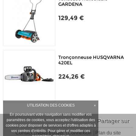
GARDENA
129,49 €
Tronçonneuse HUSQVARNA
420EL
224,26 €
UTILISATION DES COOKIES
×
En poursuivant votre navigation sans modifier vos
paramètres de cookies, vous acceptez l'utilisation des
Partager sur
cookies pour disposer de services et d'offres adaptés à
vos centres d'intérêts. Pour gérer et modifier ces
Contact
Nous trouver
Connexion
Plan du site